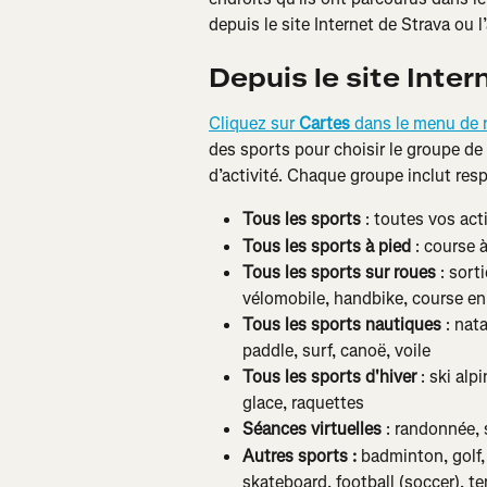
depuis le site Internet de Strava ou l
Depuis le site Inter
Cliquez sur 
Cartes
 dans le menu de n
des sports pour choisir le groupe de 
d’activité. Chaque groupe inclut res
Tous les sports
 : toutes vos act
Tous les sports à pied
 : course 
Tous les sports sur roues
 : sort
vélomobile, handbike, course en 
Tous les sports nautiques
 : nat
paddle, surf, canoë, voile
Tous les sports d'hiver
 : ski al
glace, raquettes
Séances virtuelles
 : randonnée, 
Autres sports :
 badminton, golf, 
skateboard, football (soccer), te