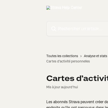
Passer au contenu principal
Rechercher un article...
Toutes les collections
Analyse et stats 
Cartes d’activité personnelles
Cartes d’activ
Mis à jour aujourd’hui
Les abonnés Strava peuvent créer des
endroits qu’ils ont parcourus dans l