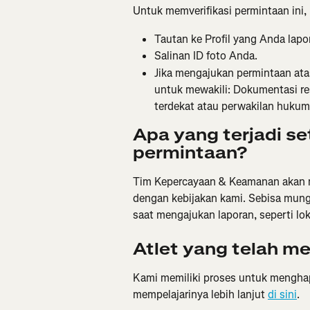
Untuk memverifikasi permintaan ini, 
Tautan ke Profil yang Anda lapo
Salinan ID foto Anda.
Jika mengajukan permintaan at
untuk mewakili: Dokumentasi r
terdekat atau perwakilan hukum (
Apa yang terjadi s
permintaan?
Tim Kepercayaan & Keamanan akan 
dengan kebijakan kami. Sebisa mung
saat mengajukan laporan, seperti lok
Atlet yang telah m
Kami memiliki proses untuk menghap
mempelajarinya lebih lanjut 
di sini
.