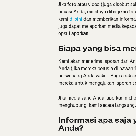
Jika foto atau video (juga disebut s
privasi Anda, misalnya dibagikan t
kami 
di sini
 dan memberikan informa
juga dapat melaporkan media kepada 
opsi 
Laporkan
.
Siapa yang bisa me
Kami akan menerima laporan dari And
Anda (jika mereka berusia di bawah 
berwenang Anda wakili. Bagi anak-an
mereka untuk mengajukan laporan se
Jika media yang Anda laporkan meli
menghubungi kami secara langsung.
Informasi apa saja 
Anda?