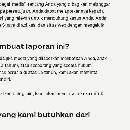
ebagai 'media') tentang Anda yang dibagikan melanggar 
anpa persetujuan, Anda dapat melaporkannya kepada 
si yang relevan untuk mendukung kasus Anda. Anda 
Strava di aplikasi dan situs web dengan mengeklik 
mbuat laporan ini?
a jika media yang dilaporkan melibatkan Anda, anak 
13 tahun), atau seseorang yang secara hukum 
ak berusia di atas 13 tahun, kami akan meminta 
ndiri.
batkan orang lain, kami akan meminta mereka untuk 
yang kami butuhkan dari 