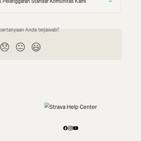
as Pelanggaran Standar Komunitas Kami
pertanyaan Anda terjawab?
😞
😐
😃