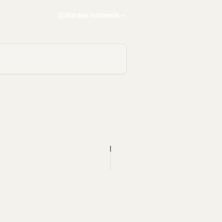
Bahasa Indonesia