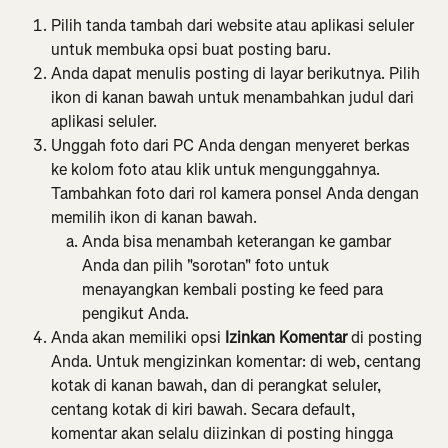
Pilih tanda tambah dari website atau aplikasi seluler 
untuk membuka opsi buat posting baru.
Anda dapat menulis posting di layar berikutnya. Pilih 
ikon di kanan bawah untuk menambahkan judul dari 
aplikasi seluler.
Unggah foto dari PC Anda dengan menyeret berkas 
ke kolom foto atau klik
untuk mengunggahnya. 
Tambahkan foto dari rol kamera ponsel Anda dengan 
memilih ikon di kanan bawah.
Anda bisa menambah keterangan ke gambar 
Anda dan pilih "sorotan" foto untuk 
menayangkan kembali posting ke feed para 
pengikut Anda.
Anda akan memiliki opsi 
Izinkan Komentar
 di posting 
Anda. Untuk mengizinkan komentar: di web, centang 
kotak di kanan bawah, dan di perangkat seluler, 
centang kotak di kiri bawah. Secara default, 
komentar akan selalu diizinkan di posting hingga 