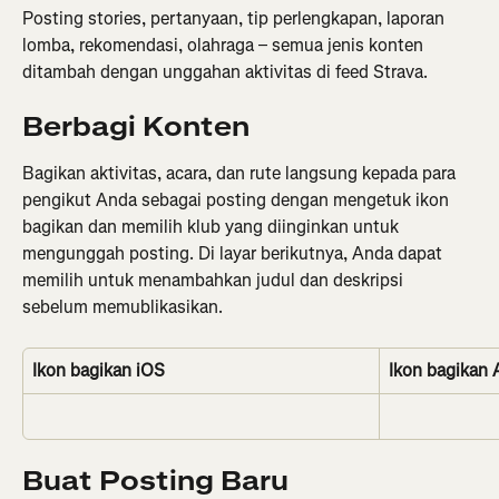
Posting stories, pertanyaan, tip perlengkapan, laporan 
lomba, rekomendasi, olahraga – semua jenis konten 
ditambah dengan unggahan aktivitas di feed Strava.
Berbagi Konten
Bagikan aktivitas, acara, dan rute langsung kepada para 
pengikut Anda sebagai posting dengan mengetuk ikon 
bagikan dan memilih klub yang diinginkan untuk 
mengunggah posting. Di layar berikutnya, Anda dapat 
memilih untuk menambahkan judul dan deskripsi 
sebelum memublikasikan.
Ikon bagikan iOS
Ikon bagikan 
Buat Posting Baru