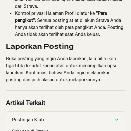
dari Strava.
Kontrol privasi Halaman Profil diatur ke 
"Para 
pengikut"
: Semua posting atlet di akun Strava Anda 
hanya akan terlihat oleh para pengikut Anda. Posting 
Anda tidak akan terlihat saat Anda keluar.
Laporkan Posting
Buka posting yang ingin Anda laporkan, lalu pilih ikon 
tiga titik di sudut kanan atas untuk menampilkan opsi 
laporkan. Konfirmasi bahwa Anda ingin melaporkan 
posting dan pilih alasan untuk melaporkannya.
Artikel Terkait
Postingan Klub