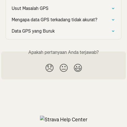
Usut Masalah GPS
Mengapa data GPS terkadang tidak akurat?
Data GPS yang Buruk
Apakah pertanyaan Anda terjawab?
😞
😐
😃