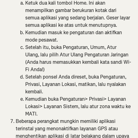
Ketuk dua kali tombol Home. Ini akan 
menampilkan gambar berukuran kotak dari 
semua aplikasi yang sedang berjalan. Geser layar 
semua aplikasi ke atas untuk menutupnya.
Kemudian masuk ke pengaturan dan aktifkan 
mode pesawat.
Setelah itu, buka Pengaturan, Umum, Atur 
Ulang, lalu pilih Atur Ulang Pengaturan Jaringan 
(Anda harus memasukkan kembali kata sandi Wi-
Fi Anda!)
Setelah ponsel Anda direset, buka Pengaturan, 
Privasi, Layanan Lokasi, matikan, lalu nyalakan 
kembali.
Kemudian buka Pengaturan> Privasi> Layanan 
Lokasi> Layanan Sistem, lalu atur zona waktu ke 
MATI.
Beberapa perangkat mungkin memiliki aplikasi 
terinstal yang menonaktifkan layanan GPS atau 
menghentikan aplikasi di latar belakang dalam upaya 