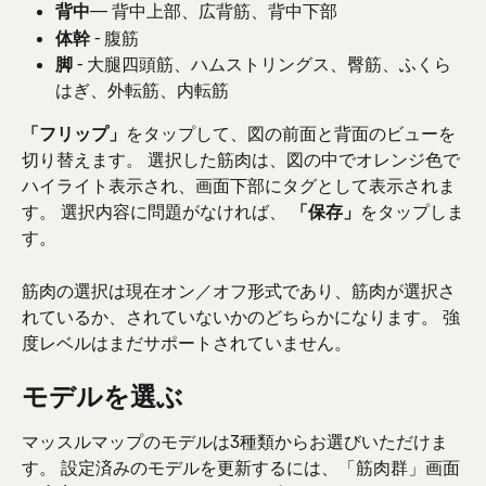
背中
— 背中上部、広背筋、背中下部
体幹
 - 腹筋
脚
 - 大腿四頭筋、ハムストリングス、臀筋、ふくら
はぎ、外転筋、内転筋
「フリップ」
をタップして、図の前面と背面のビューを
切り替えます。 選択した筋肉は、図の中でオレンジ色で
ハイライト表示され、画面下部にタグとして表示されま
す。 選択内容に問題がなければ、 
「保存」
をタップしま
す。
筋肉の選択は現在オン／オフ形式であり、筋肉が選択さ
れているか、されていないかのどちらかになります。 強
度レベルはまだサポートされていません。
モデルを選ぶ
マッスルマップのモデルは3種類からお選びいただけま
す。 設定済みのモデルを更新するには、「筋肉群」画面