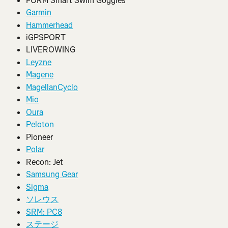
FORM Smart Swim Goggles
Garmin
Hammerhead
iGPSPORT
LIVEROWING
Leyzne
Magene
MagellanCyclo
Mio
Oura
Peloton
Pioneer
Polar
Recon: Jet
Samsung Gear
Sigma
ソレウス
SRM: PC8
ステージ