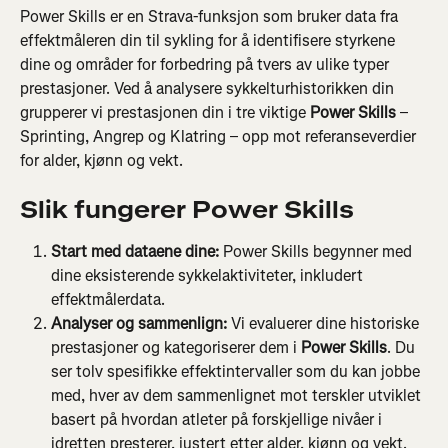
Power Skills er en Strava-funksjon som bruker data fra 
effektmåleren din til sykling for å identifisere styrkene 
dine og områder for forbedring på tvers av ulike typer 
prestasjoner. Ved å analysere sykkelturhistorikken din 
grupperer vi prestasjonen din i tre viktige 
Power Skills
 – 
Sprinting, Angrep og Klatring – opp mot referanseverdier 
for alder, kjønn og vekt.
Slik fungerer Power Skills
Start med dataene dine: 
Power Skills begynner med 
dine eksisterende sykkelaktiviteter, inkludert 
effektmålerdata.
Analyser og sammenlign: 
Vi evaluerer dine historiske 
prestasjoner og kategoriserer dem i 
Power Skills
. Du 
ser tolv spesifikke effektintervaller som du kan jobbe 
med, hver av dem sammenlignet mot terskler utviklet 
basert på hvordan atleter på forskjellige nivåer i 
idretten presterer, justert etter alder, kjønn og vekt.