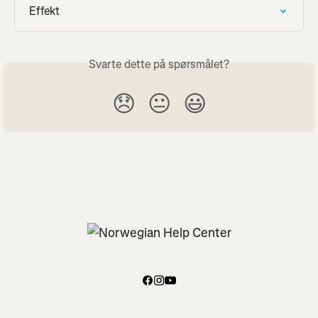
Effekt
Svarte dette på spørsmålet?
😞
😐
😃