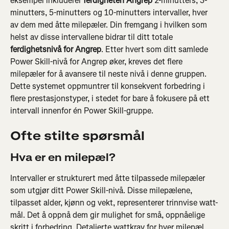
eksempel inkluderer 
ferdigheten Angrep
 2-minutters, 3-
minutters, 5-minutters og 10-minutters intervaller, hver 
av dem med åtte milepæler. Din fremgang i hvilken som 
helst av disse intervallene bidrar til ditt totale 
ferdighetsnivå for Angrep
. Etter hvert som ditt samlede 
Power Skill-nivå for Angrep øker, kreves det flere 
milepæler for å avansere til neste nivå i denne gruppen. 
Dette systemet oppmuntrer til konsekvent forbedring i 
flere prestasjonstyper, i stedet for bare å fokusere på ett 
intervall innenfor én Power Skill-gruppe.
Ofte stilte spørsmål
Hva er en milepæl?
Intervaller er strukturert med åtte tilpassede milepæler 
som utgjør ditt Power Skill-nivå. Disse milepælene, 
tilpasset alder, kjønn og vekt, representerer trinnvise watt-
mål. Det å oppnå dem gir mulighet for små, oppnåelige 
skritt i forbedring. Detaljerte wattkrav for hver milepæl 