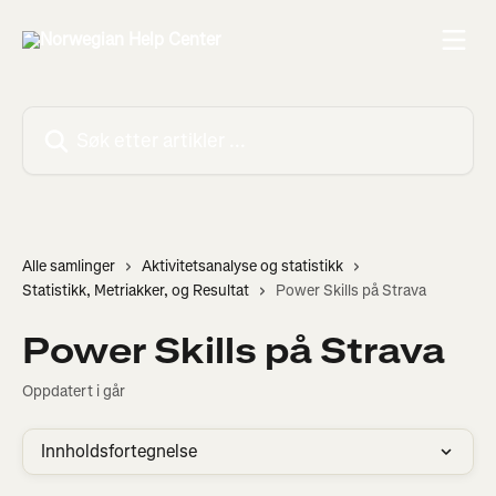
Gå til hovedinnhold
Søk etter artikler ...
Alle samlinger
Aktivitetsanalyse og statistikk
Statistikk, Metriakker, og Resultat
Power Skills på Strava
Power Skills på Strava
Oppdatert i går
Innholdsfortegnelse