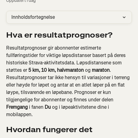
Oppdatert i dag
Innholdsfortegnelse
Hva er resultatprognoser?
Resultatprognoser gir abonnenter estimerte 
fullføringstider for viktige løpsdistanser basert på deres 
historiske Strava-aktivitetsdata. Løpsdistansene som 
støttes er 
5 km, 10 km, halvmaraton
 og 
maraton
. 
Resultatprognoser tar ikke hensyn til variasjoner i terreng 
eller høyde for løpet og antar at en atlet løper på en flat 
løype, tilsvarende en løpebane. Prognoser er kun 
tilgjengelige for abonnenter og finnes under delen 
Fremgang
 i fanen 
Du
 og i løpeaktivitetene dine i 
mobilappen.
Hvordan fungerer det