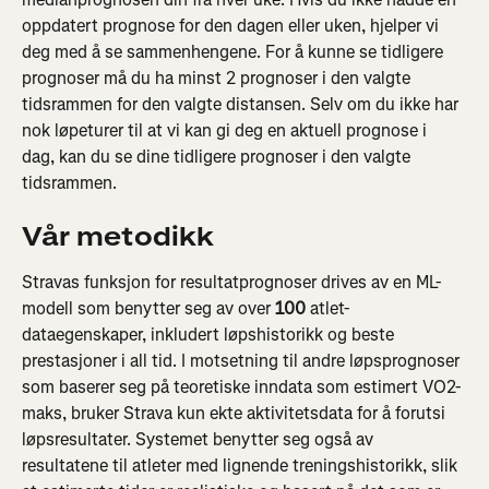
oppdatert prognose for den dagen eller uken, hjelper vi 
deg med å se sammenhengene. For å kunne se tidligere 
prognoser må du ha minst 2 prognoser i den valgte 
tidsrammen for den valgte distansen. Selv om du ikke har 
nok løpeturer til at vi kan gi deg en aktuell prognose i 
dag, kan du se dine tidligere prognoser i den valgte 
tidsrammen.
Vår metodikk
Stravas funksjon for resultatprognoser drives av en ML-
modell som benytter seg av over 
100
 atlet-
dataegenskaper, inkludert løpshistorikk og beste 
prestasjoner i all tid. I motsetning til andre løpsprognoser 
som baserer seg på teoretiske inndata som estimert VO2-
maks, bruker Strava kun ekte aktivitetsdata for å forutsi 
løpsresultater. Systemet benytter seg også av 
resultatene til atleter med lignende treningshistorikk, slik 