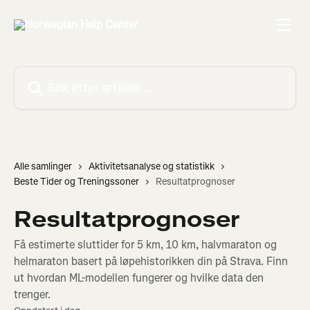
Gå til hovedinnhold
Søk etter artikler ...
Alle samlinger
Aktivitetsanalyse og statistikk
Beste Tider og Treningssoner
Resultatprognoser
Resultatprognoser
Få estimerte sluttider for 5 km, 10 km, halvmaraton og
helmaraton basert på løpehistorikken din på Strava. Finn
ut hvordan ML-modellen fungerer og hvilke data den
trenger.