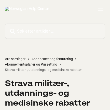
Gå til hovedinnhold
Søk etter artikler ...
Alle samlinger
Abonnement og fakturering
Abonnementsplaner og Prissetting
Strava militær-, utdannings- og medisinske rabatter
Strava militær-,
utdannings- og
medisinske rabatter