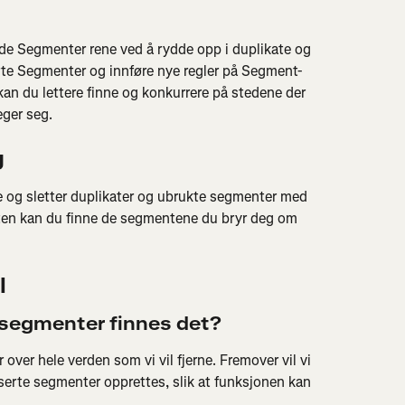
lde Segmenter rene ved å rydde opp i duplikate og 
erte Segmenter og innføre nye regler på Segment-
kan du lettere finne og konkurrere på stedene der 
eger seg.
g
 og sletter duplikater og ubrukte segmenter med 
ten kan du finne de segmentene du bryr deg om 
l
 segmenter finnes det?
ver hele verden som vi vil fjerne. Fremover vil vi 
iserte segmenter opprettes, slik at funksjonen kan 