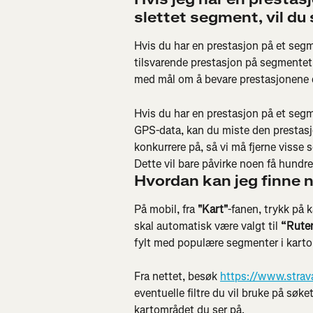
slettet segment, vil du
Hvis du har en prestasjon på et seg
tilsvarende prestasjon på segmentet 
med mål om å bevare prestasjonene 
Hvis du har en prestasjon på et segme
GPS-data, kan du miste den prestasjo
konkurrere på, så vi må fjerne visse
Dette vil bare påvirke noen få hundr
Hvordan kan jeg finne 
På mobil, fra 
"Kart"
-fanen, trykk på 
skal automatisk være valgt til 
“Rute
fylt med populære segmenter i karto
Fra nettet, besøk 
https://www.stra
eventuelle filtre du vil bruke på søke
kartområdet du ser på.