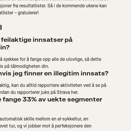
asjoner fra resultatlister. Så i de kommende ukene kan 
tlister – gratulerer!
l
 feilaktige innsatser på 
min?
å sjekkes for å fange opp alle de ulovlige, så dette 
ris på tålmodigheten din.
vis jeg finner en illegitim innsats? 
ktig, kan du alltid rapportere aktiviteten ved å se på 
dan du rapporterer juks på Strava her.
e fange 33% av uekte segmenter 
automatisk skille mellom en el-sykkeltur, en 
vet tur, og vi jobber mot å perfeksjonere den 