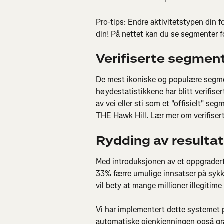
Pro-tips: Endre aktivitetstypen din 
din! På nettet kan du se segmenter f
Verifiserte segmen
De mest ikoniske og populære segmen
høydestatistikkene har blitt verifise
av vei eller sti som et "offisielt" se
THE Hawk Hill. Lær mer om verifiser
Rydding av resultat
Med introduksjonen av et oppgradert
33% færre umulige innsatser på sykke
vil bety at mange millioner illegitime i
Vi har implementert dette systemet 
automatiske gjenkjenningen også grad