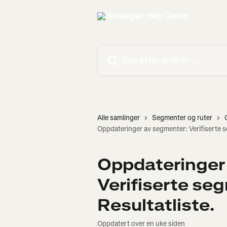
Gå til hovedinnhold
Søk etter artikler ...
Alle samlinger
Segmenter og ruter
Oppdateringer av segmenter: Verifiserte s
Oppdateringer
Verifiserte se
Resultatliste.
Oppdatert over en uke siden