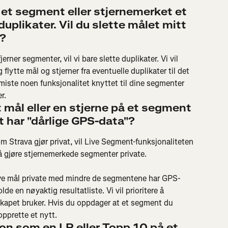
 et segment eller stjernemerket et 
plikater. Vil du slette målet mitt 
n?
fjerner segmenter, vil vi bare slette duplikater. Vi vil 
flytte mål og stjerner fra eventuelle duplikater til det 
iste noen funksjonalitet knyttet til dine segmenter 
r.
t mål eller en stjerne på et segment 
 har "dårlige GPS-data"? 
 Strava gjør privat, vil Live Segment-funksjonaliteten 
e å gjøre stjernemerkede segmenter private.
ive mål private med mindre de segmentene har GPS-
de en nøyaktig resultatliste. Vi vil prioritere å 
kapet bruker. Hvis du oppdager at et segment du 
 opprette et nytt.
jon som en LR eller Topp 10 på et 