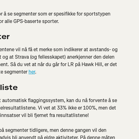
for å se segmenter som er spesifikke for sportstypen 
or alle GPS-baserte sporter.
ter
tene vil nå få et merke som indikerer at avstands- og 
rt og at Strava (og fellesskapet) anerkjenner den delen 
gment. Så du vet at når du går for LR på Hawk Hill, er det 
te segmenter 
her
.
liste
 automatisk flaggingssystem, kan du nå forvente å se 
lresultatlistene. Vi vet at 33% ikke er 100%, men det 
nnsatser vil bli fjernet fra resultatlistene!
på segmenter tidligere, men denne gangen vil den 
vis bli anvendt på eldre aktiviteter. På denne måten 