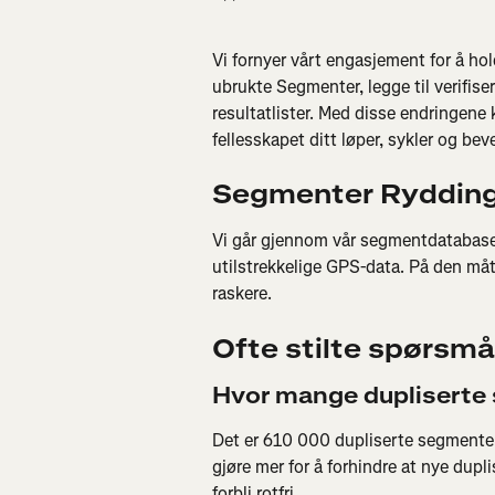
Vi fornyer vårt engasjement for å ho
ubrukte Segmenter, legge til verifis
resultatlister. Med disse endringene 
fellesskapet ditt løper, sykler og bev
Segmenter Ryddin
Vi går gjennom vår segmentdatabase
utilstrekkelige GPS-data. På den må
raskere.
Ofte stilte spørsmå
Hvor mange dupliserte
Det er 610 000 dupliserte segmenter o
gjøre mer for å forhindre at nye dupl
forbli rotfri.