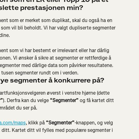
 slette prestasjonen min? 
ment som er merket som duplikat, skal du også ha en 
som vil bli beholdt. Vi har valgt dupliserte segmenter 
dine.
nt som vi har bestemt er irrelevant eller har dårlig 
nen. Vi ønsker å sikre at segmenter er rettferdige å 
 segmenter med dårlige data som påvirker resultatene. 
e tusen segmenter rundt om i verden.
nye segmenter å konkurrere på? 
kartfunksjonsvelgeren øverst i venstre hjørne (dette 
r”
). Derfra kan du velge 
“Segmenter”
 og få kartet ditt 
mrådet du ser på.
va.com/maps
, klikk på 
“Segmenter”
-knappen, og velg 
t ditt. Kartet ditt vil fylles med populære segmenter i 