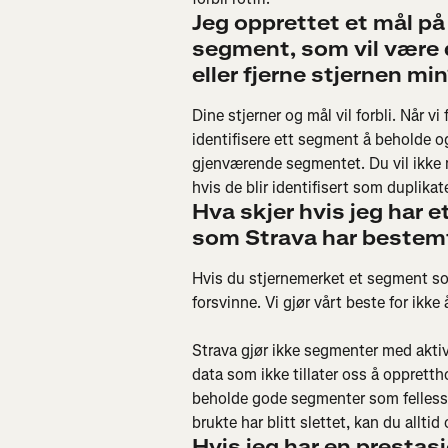
Jeg opprettet et mål på
segment, som vil være du
eller fjerne stjernen mi
Dine stjerner og mål vil forbli. Når vi 
identifisere ett segment å beholde og 
gjenværende segmentet. Du vil ikke m
hvis de blir identifisert som duplikate
Hva skjer hvis jeg har e
som Strava har bestemt
Hvis du stjernemerket et segment som
forsvinne. Vi gjør vårt beste for ikk
Strava gjør ikke segmenter med akt
data som ikke tillater oss å oppretthol
beholde gode segmenter som felless
brukte har blitt slettet, kan du alltid
Hvis jeg har en prestas