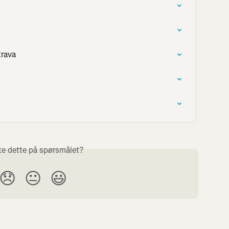
trava
te dette på spørsmålet?
😞
😐
😃