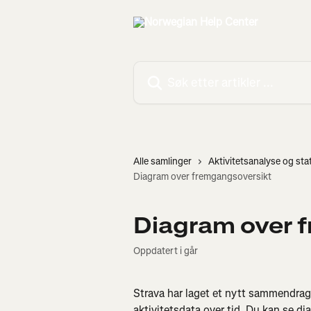
Gå til hovedinnhold
Søk etter artikler ...
Alle samlinger
Aktivitetsanalyse og stat
Diagram over fremgangsoversikt
Diagram over 
Oppdatert i går
Strava har laget et nytt sammendragdi
aktivitetsdata over tid. Du kan se d