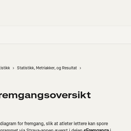
istikk
Statistikk, Metriakker, og Resultat
fremgangsoversikt
agram for fremgang, slik at atleter lettere kan spore 
iagrammet via Strava-appen øverst i delen 
«Fremgang»
 i 