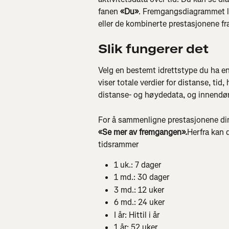
fanen 
«Du»
. Fremgangsdiagrammet lar
eller de kombinerte prestasjonene fra 
Slik fungerer det
Velg en bestemt idrettstype du ha e
viser totale verdier for distanse, tid,
distanse- og høydedata, og innendørs 
For å sammenligne prestasjonene din
«Se mer av fremgangen».
Herfra kan 
tidsrammer
1 uk.: 7 dager
1 md.: 30 dager
3 md.: 12 uker
6 md.: 24 uker
I år: Hittil i år
1 år: 52 uker