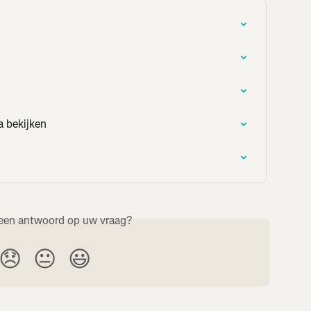
a bekijken
een antwoord op uw vraag?
😞
😐
😃