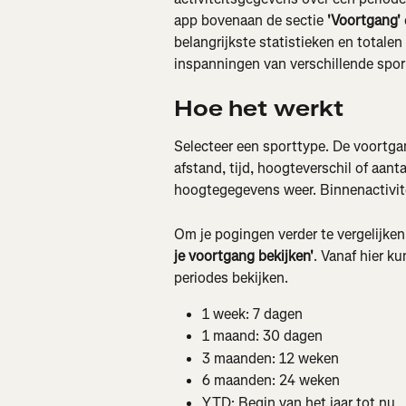
app bovenaan de sectie 
'Voortgang'
belangrijkste statistieken en totale
inspanningen van verschillende sport
Hoe het werkt
Selecteer een sporttype. De voortgan
afstand, tijd, hoogteverschil of aant
hoogtegegevens weer. Binnenactivite
Om je pogingen verder te vergelijken 
je voortgang bekijken'
. Vanaf hier ku
periodes bekijken.
1 week: 7 dagen
1 maand: 30 dagen
3 maanden: 12 weken
6 maanden: 24 weken
YTD: Begin van het jaar tot nu