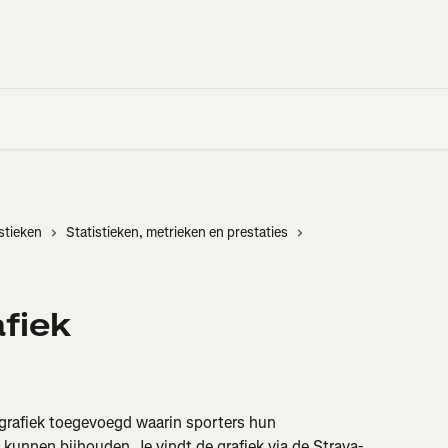
istieken
Statistieken, metrieken en prestaties
fiek
grafiek toegevoegd waarin sporters hun 
 kunnen bijhouden. Je vindt de grafiek via de Strava-