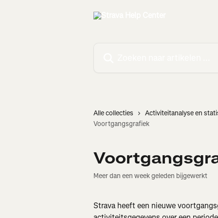
Naar de hoofdinhoud
Zoeken naar artikelen ...
Alle collecties
Activiteitanalyse en stat
Voortgangsgrafiek
Voortgangsgra
Meer dan een week geleden bijgewerkt
Strava heeft een nieuwe voortgangs
activiteitsgegevens over een periode