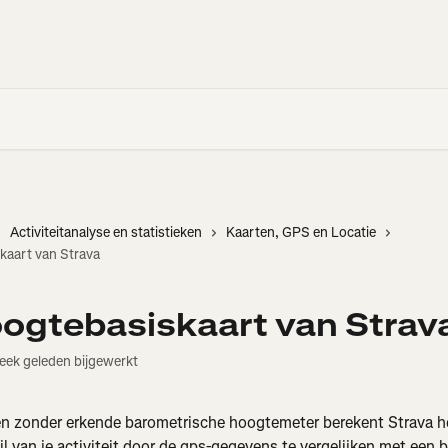
Activiteitanalyse en statistieken
Kaarten, GPS en Locatie
kaart van Strava
ogtebasiskaart van Strav
eek geleden bijgewerkt
n zonder erkende barometrische hoogtemeter berekent Strava h
l van je activiteit door de gps-gegevens te vergelijken met een 