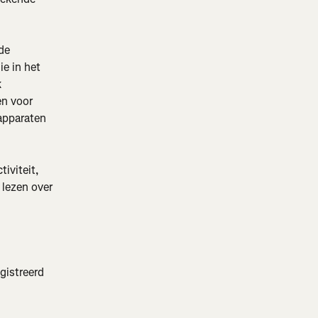
de 
e in het 
 
n voor 
apparaten 
iviteit, 
 lezen over 
gistreerd 