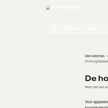
Naar de hoofdinhoud
Zoeken naar artikelen ...
Alle collecties
De hoogtebasis
De ho
Meer dan een w
Voor apparate
hoogteverschi