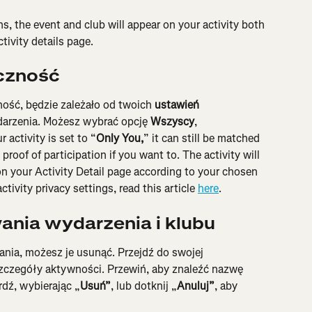
ns, the event and club will appear on your activity both 
tivity details page.
czność
ość, będzie zależało od twoich 
ustawień 
darzenia. Możesz wybrać opcję 
Wszyscy
, 
r activity is set to “
Only You,
” it can still be matched 
roof of participation if you want to. The activity will 
 on your Activity Detail page according to your chosen 
ctivity privacy settings, read this article 
here
.
nia wydarzenia i klubu
nia, możesz je usunąć. Przejdź do swojej 
czegóły aktywności. Przewiń, aby znaleźć nazwę 
rdź, wybierając „
Usuń”
, lub dotknij „
Anuluj”
, aby 