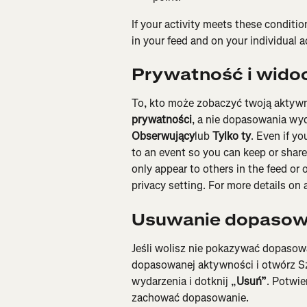
If your activity meets these conditio
in your feed and on your individual ac
Prywatność i wido
To, kto może zobaczyć twoją aktywn
prywatności
, a nie dopasowania wy
Obserwujący
lub 
Tylko ty
. Even if you
to an event so you can keep or share p
only appear to others in the feed or
privacy setting. For more details on a
Usuwanie dopasowa
Jeśli wolisz nie pokazywać dopasowa
dopasowanej aktywności i otwórz Sz
wydarzenia i dotknij „
Usuń”
. Potwie
zachować dopasowanie.