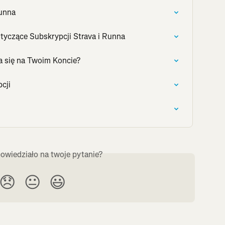
Runna
tyczące Subskrypcji Strava i Runna
a się na Twoim Koncie?
cji
owiedziało na twoje pytanie?
😞
😐
😃