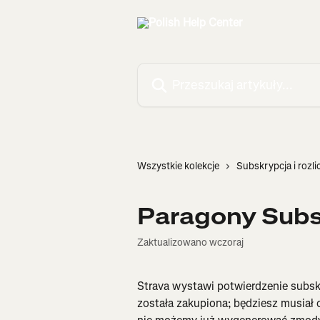
Przejdź do głównej zawartości
Przeszukaj artykuły...
Wszystkie kolekcje
Subskrypcja i rozli
Paragony Subs
Zaktualizowano wczoraj
Strava wystawi potwierdzenie subsk
została zakupiona; będziesz musiał 