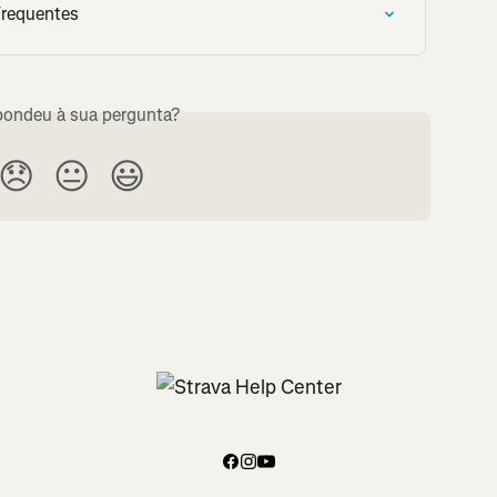
Frequentes
ondeu à sua pergunta?
😞
😐
😃