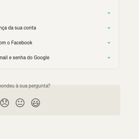
ança da sua conta
 com o Facebook
mail e senha do Google
ondeu à sua pergunta?
😞
😐
😃