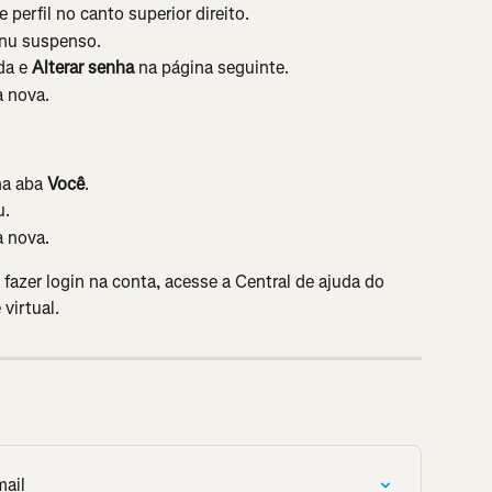
perfil no canto superior direito.
nu suspenso.
da e 
Alterar senha
 na página seguinte.
a nova.
na aba 
Você
.
u.
a nova.
fazer login na conta, acesse a Central de ajuda do 
virtual.
ail