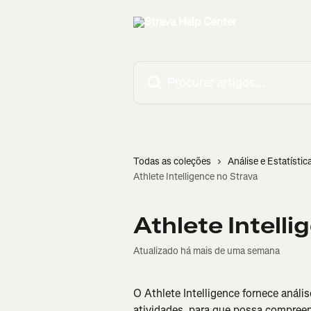
Ir para conteúdo principal
Procurar artigos...
Todas as coleções
Análise e Estatístic
Athlete Intelligence no Strava
Athlete Intelli
Atualizado há mais de uma semana
O Athlete Intelligence fornece análi
atividades, para que possa compreen