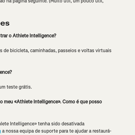
o na página seguinte. (Muito útil, um pouco útil, 
tes
rar o Athlete Intelligence?
s de bicicleta, caminhadas, passeios e voltas virtuais 
gence?
m teste grátis.
o meu «Athlete Intelligence». Como é que posso 
lete Intelligence» tenha sido desativada 
a
 a nossa equipa de suporte para te ajudar a restaurá-