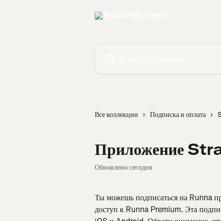
К основному содержимому
Поиск по статьям...
Все коллекции
Подписка и оплата
S
Приложение Str
Обновлено сегодня
Ты можешь подписаться на Runna пр
доступ к Runna Premium. Эта подписк