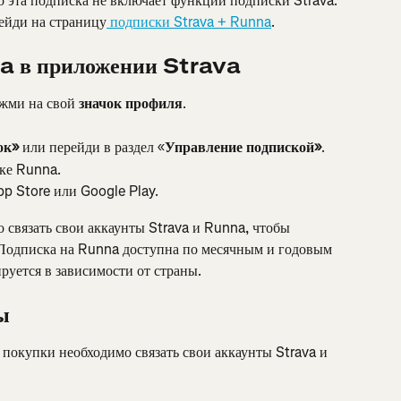
о эта подписка не включает функции подписки Strava. 
ейди на страницу
 подписки Strava + Runna
.
a в приложении Strava
жми на свой 
значок профиля
.
ок»
 или перейди в раздел «
Управление подпиской»
.
ке Runna.
p Store или Google Play.
 связать свои аккаунты Strava и Runna, чтобы 
Подписка на Runna доступна по месячным и годовым 
ируется в зависимости от страны.
ы
покупки необходимо связать свои аккаунты Strava и 