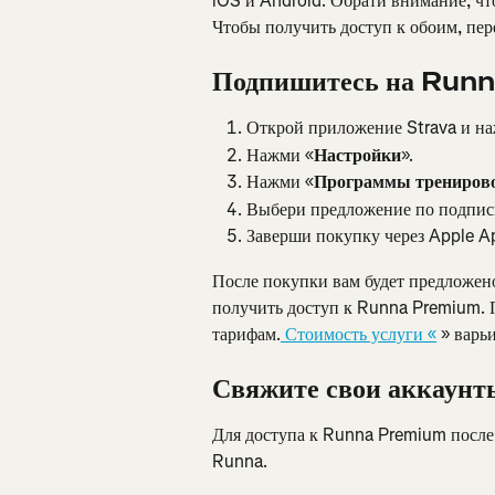
iOS и Android. Обрати внимание, чт
Чтобы получить доступ к обоим, пер
Подпишитесь на Runn
Открой приложение Strava и на
Нажми «
Настройки
».
Нажми «
Программы трениров
Выбери предложение по подпис
Заверши покупку через Apple Ap
После покупки вам будет предложено
получить доступ к Runna Premium. 
тарифам.
 Стоимость услуги «
 » варь
Свяжите свои аккаунт
Для доступа к Runna Premium после 
Runna.