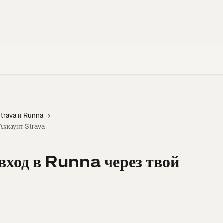
trava и Runna
 Аккаунт Strava
вход в Runna через твой