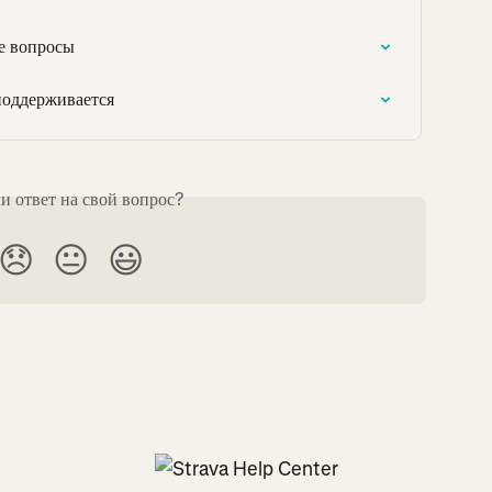
ые вопросы
поддерживается
 ответ на свой вопрос?
😞
😐
😃