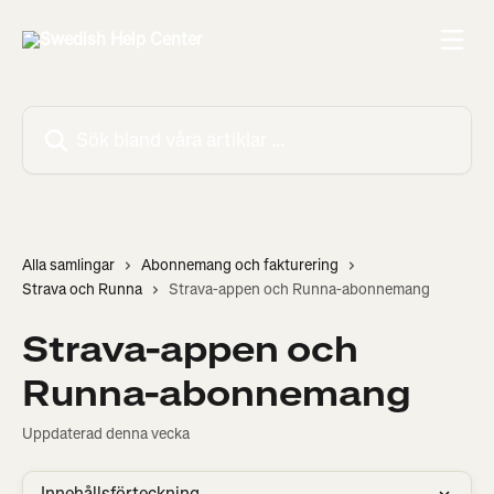
Hoppa till huvudinnehåll
Sök bland våra artiklar …
Alla samlingar
Abonnemang och fakturering
Strava och Runna
Strava-appen och Runna-abonnemang
Strava-appen och
Runna-abonnemang
Uppdaterad denna vecka
Innehållsförteckning