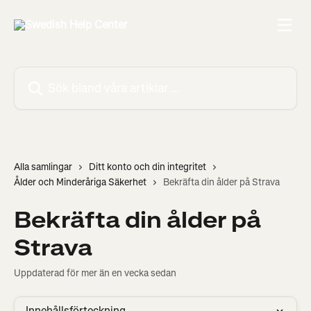
Hoppa till huvudinnehåll
Sök bland våra artiklar …
Alla samlingar
Ditt konto och din integritet
Ålder och Minderåriga Säkerhet
Bekräfta din ålder på Strava
Bekräfta din ålder på
Strava
Uppdaterad för mer än en vecka sedan
Innehållsförteckning