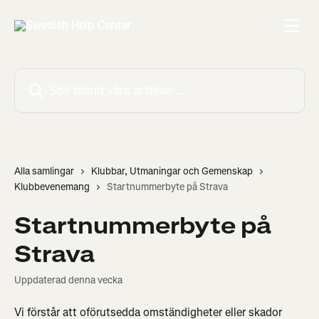
Hoppa till huvudinnehåll
Sök bland våra artiklar …
Alla samlingar
Klubbar, Utmaningar och Gemenskap
Klubbevenemang
Startnummerbyte på Strava
Startnummerbyte på
Strava
Uppdaterad denna vecka
Vi förstår att oförutsedda omständigheter eller skador 