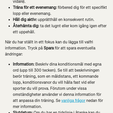
vidare).
Träna för ett evenemang: 
förbered dig för ett specifikt 
lopp eller evenemang.
Håll dig aktiv:
 upprätthåll en konsekvent rutin.
Återhämta dig: 
ta det lugnt eller kom igång igen efter 
ett uppehåll.
När du har ställt in ett fokus kan du lägga till valfri 
information. Tryck på 
Spara
 för att spara eventuella 
ändringar:
Information:
 Beskriv dina konditionsmål med egna 
ord (upp till 300 tecken). Se till att beskrivningen 
berör träning, som en måldistans, ett kommande 
lopp, konditionsvanor du vill hålla fast vid eller 
sporter du vill prova. Förutom under vissa 
omständigheter använder vi denna information för 
att anpassa din träning. Se 
vanliga frågor
 nedan för 
mer information.
Slutdatum:
 Om du har en tidslinje i åtanke kan du 