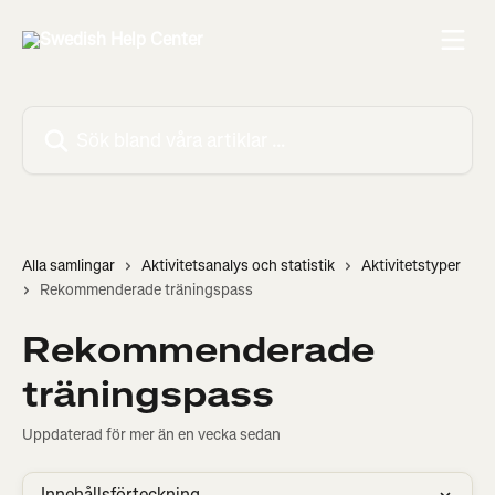
Hoppa till huvudinnehåll
Sök bland våra artiklar …
Alla samlingar
Aktivitetsanalys och statistik
Aktivitetstyper
Rekommenderade träningspass
Rekommenderade
träningspass
Uppdaterad för mer än en vecka sedan
Innehållsförteckning