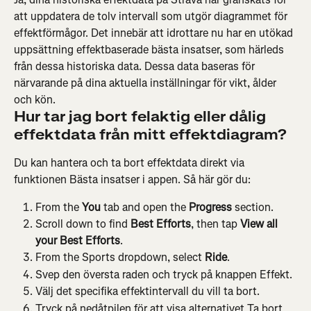
att uppdatera de tolv intervall som utgör diagrammet för 
effektförmågor. Det innebär att idrottare nu har en utökad 
uppsättning effektbaserade bästa insatser, som härleds 
från dessa historiska data. Dessa data baseras för 
närvarande på dina aktuella inställningar för vikt, ålder 
och kön.
Hur tar jag bort felaktig eller dålig 
effektdata från mitt effektdiagram?
Du kan hantera och ta bort effektdata direkt via 
funktionen Bästa insatser i appen. Så här gör du:
From the
 You
 tab and open the
 Progress
 section.
Scroll down to find 
Best Efforts
, then tap 
View all 
your Best Efforts
.
From the Sports dropdown, select
 Ride
.
Svep den översta raden och tryck på knappen Effekt.
Välj det specifika effektintervall du vill ta bort.
Tryck på nedåtpilen för att visa alternativet Ta bort 