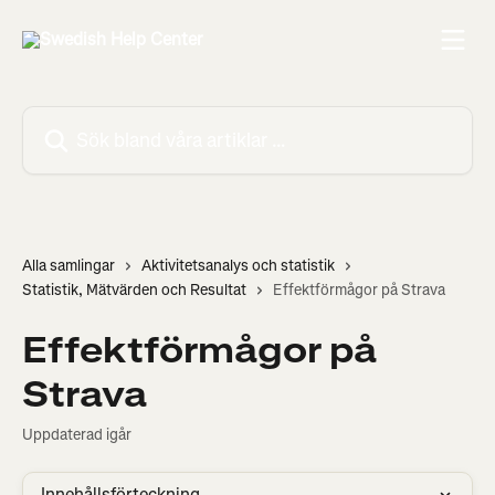
Hoppa till huvudinnehåll
Sök bland våra artiklar …
Alla samlingar
Aktivitetsanalys och statistik
Statistik, Mätvärden och Resultat
Effektförmågor på Strava
Effektförmågor på
Strava
Uppdaterad igår
Innehållsförteckning