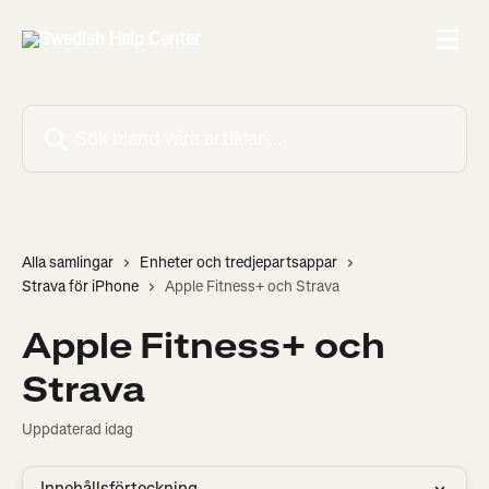
Hoppa till huvudinnehåll
Sök bland våra artiklar …
Alla samlingar
Enheter och tredjepartsappar
Strava för iPhone
Apple Fitness+ och Strava
Apple Fitness+ och
Strava
Uppdaterad idag
Innehållsförteckning