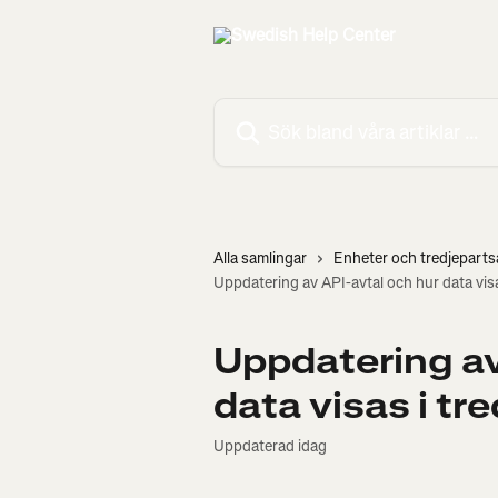
Hoppa till huvudinnehåll
Sök bland våra artiklar …
Alla samlingar
Enheter och tredjepart
Uppdatering av API-avtal och hur data vis
Uppdatering av
data visas i tr
Uppdaterad idag