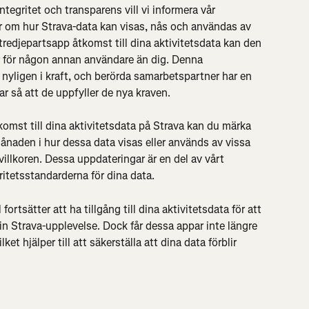
egritet och transparens vill vi informera vår 
 om hur Strava-data kan visas, nås och användas av 
tredjepartsapp åtkomst till dina aktivitetsdata kan den 
r för någon annan användare än dig. Denna 
 nyligen i kraft, och berörda samarbetspartner har en 
r så att de uppfyller de nya kraven.
omst till dina aktivitetsdata på Strava kan du märka 
aden i hur dessa data visas eller används av vissa 
villkoren. Dessa uppdateringar är en del av vårt 
gritetsstandarderna för dina data.
ortsätter att ha tillgång till dina aktivitetsdata för att 
in Strava-upplevelse. Dock får dessa appar inte längre 
ket hjälper till att säkerställa att dina data förblir 