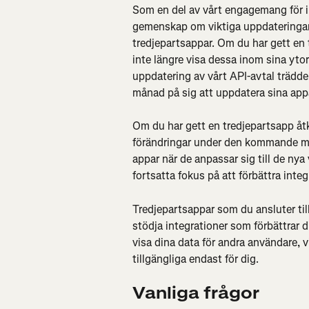
Som en del av vårt engagemang för int
gemenskap om viktiga uppdateringar
tredjepartsappar. Om du har gett en 
inte längre visa dessa inom sina yto
uppdatering av vårt API-avtal trädde
månad på sig att uppdatera sina appa
Om du har gett en tredjepartsapp åtk
förändringar under den kommande mån
appar när de anpassar sig till de nya 
fortsatta fokus på att förbättra inte
Tredjepartsappar som du ansluter till f
stödja integrationer som förbättrar d
visa dina data för andra användare, vil
tillgängliga endast för dig.
Vanliga frågor