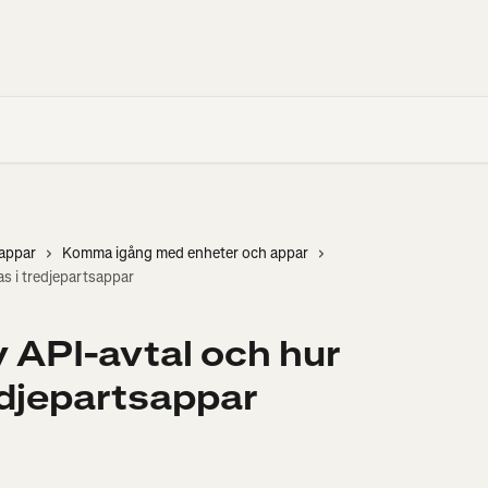
sappar
Komma igång med enheter och appar
as i tredjepartsappar
 API-avtal och hur
edjepartsappar