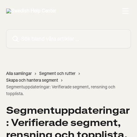
Hoppa till huvudinnehåll
Sök bland våra artiklar …
Alla samlingar
Segment och rutter
Skapa och hantera segment
Segmentuppdateringar: Verifierade segment, rensning och
topplista.
Segmentuppdateringar
: Verifierade segment,
rensning och topplista.