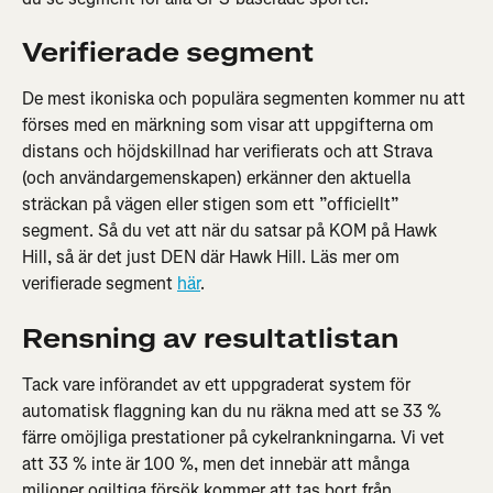
Verifierade segment
De mest ikoniska och populära segmenten kommer nu att 
förses med en märkning som visar att uppgifterna om 
distans och höjdskillnad har verifierats och att Strava 
(och användargemenskapen) erkänner den aktuella 
sträckan på vägen eller stigen som ett ”officiellt” 
segment. Så du vet att när du satsar på KOM på Hawk 
Hill, så är det just DEN där Hawk Hill. Läs mer om 
verifierade segment 
här
.
Rensning av resultatlistan
Tack vare införandet av ett uppgraderat system för 
automatisk flaggning kan du nu räkna med att se 33 % 
färre omöjliga prestationer på cykelrankningarna. Vi vet 
att 33 % inte är 100 %, men det innebär att många 
miljoner ogiltiga försök kommer att tas bort från 