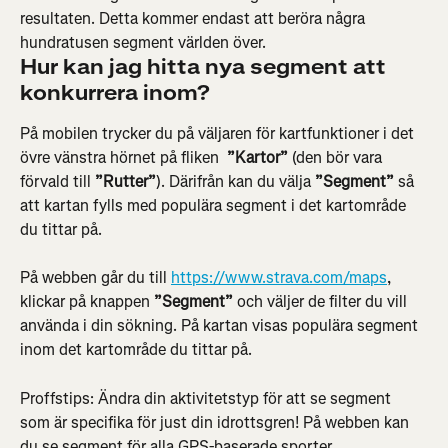
resultaten. Detta kommer endast att beröra några 
hundratusen segment världen över.
Hur kan jag hitta nya segment att 
konkurrera inom? 
På mobilen trycker du på väljaren för kartfunktioner i det 
övre vänstra hörnet på fliken 
 ”Kartor”
 (den bör vara 
förvald till 
”Rutter”
). Därifrån kan du välja 
”Segment”
 så 
att kartan fylls med populära segment i det kartområde 
du tittar på.
På webben går du till 
https://www.strava.com/maps
, 
klickar på knappen 
”Segment”
 och väljer de filter du vill 
använda i din sökning. På kartan visas populära segment 
inom det kartområde du tittar på.
Proffstips: Ändra din aktivitetstyp för att se segment 
som är specifika för just din idrottsgren! På webben kan 
du se segment för alla GPS-baserade sporter.