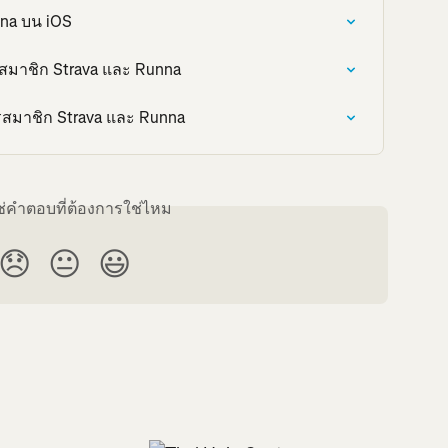
na บน iOS
มาชิก Strava และ Runna
ครสมาชิก Strava และ Runna
ใช่คำตอบที่ต้องการใช่ไหม
😞
😐
😃