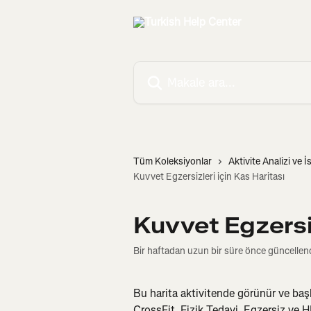
Ana içeriğe geç
Makale ara...
Tüm Koleksiyonlar
Aktivite Analizi ve İs
Kuvvet Egzersizleri için Kas Haritası
Kuvvet Egzersiz
Bir haftadan uzun bir süre önce güncellen
Bu harita aktivitende görünür ve başka
CrossFit, Fizik Tedavi, Egzersiz ve HIIT