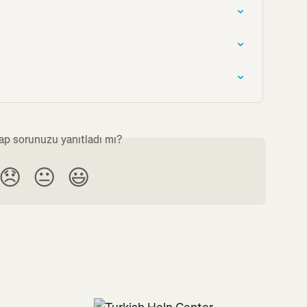
ap sorunuzu yanıtladı mı?
😞
😐
😃