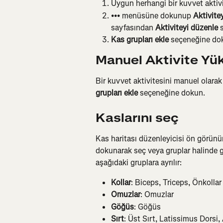
Uygun herhangi bir kuvvet aktivi
•••
 menüsüne dokunup 
Aktivite
sayfasından 
Aktiviteyi düzenle
 
Kas grupları ekle
 seçeneğine dok
Manuel Aktivite Yü
Bir kuvvet aktivitesini manuel olarak
grupları ekle
 seçeneğine dokun.
Kaslarını seç
Kas haritası düzenleyicisi ön görünüm
dokunarak seç veya gruplar halinde g
aşağıdaki gruplara ayrılır:
Kollar
: Biceps, Triceps, Önkollar
Omuzlar
: Omuzlar
Göğüs
: Göğüs
Sırt
: Üst Sırt, Latissimus Dorsi, 