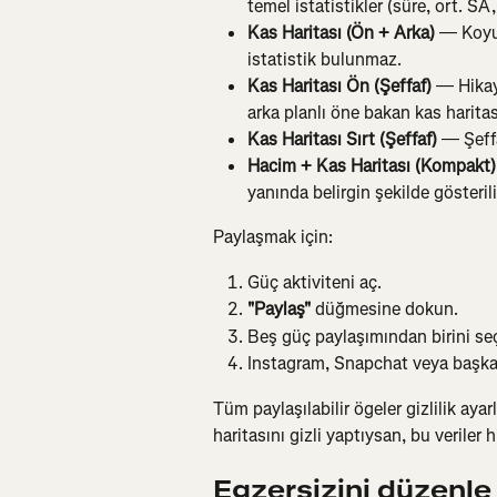
temel istatistikler (süre, ort. S
Kas Haritası (Ön + Arka)
 — Koyu 
istatistik bulunmaz.
Kas Haritası Ön (Şeffaf)
 — Hikay
arka planlı öne bakan kas haritas
Kas Haritası Sırt (Şeffaf)
 — Şeff
Hacim + Kas Haritası (Kompakt)
yanında belirgin şekilde gösterili
Paylaşmak için:
Güç aktiviteni aç.
"Paylaş"
 düğmesine dokun.
Beş güç paylaşımından birini se
Instagram, Snapchat veya başka 
Tüm paylaşılabilir ögeler gizlilik ayar
haritasını gizli yaptıysan, bu veriler
Egzersizini düzenle