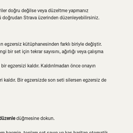
iler doğru değilse veya düzeltme yapmanız 
doğrudan Strava üzerinden düzenleyebilirsiniz.
n egzersiz kütüphanesinden farklı biriyle değiştir.
gi bir set için tekrar sayısını, ağırlığı veya çalışma 
ir egzersizi kaldır. Kaldırılmadan önce onayın 
eri kaldır. Bir egzersizde son seti silersen egzersiz de 
düzenle
 düğmesine dokun.
m hacmin, toplam set sayın ve kas haritan otomatik 