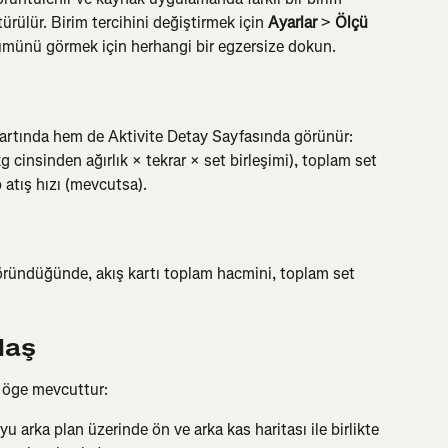
rülür. Birim tercihini değiştirmek için 
Ayarlar
 > 
Ölçü 
münü görmek için herhangi bir egzersize dokun.
kartında hem de Aktivite Detay Sayfasında görünür: 
 cinsinden ağırlık × tekrar × set birleşimi), toplam set 
p atış hızı (mevcutsa).
göründüğünde, akış kartı toplam hacmini, toplam set 
laş
ir öge mevcuttur:
u arka plan üzerinde ön ve arka kas haritası ile birlikte 