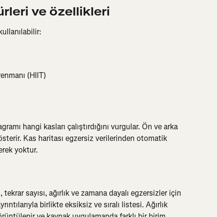
leri ve özellikleri
ullanılabilir:
renmanı (HIIT)
gramı hangi kasları çalıştırdığını vurgular. Ön ve arka 
terir. Kas haritası egzersiz verilerinden otomatik 
erek yoktur.
 tekrar sayısı, ağırlık ve zamana dayalı egzersizler için 
ntılarıyla birlikte eksiksiz ve sıralı listesi. Ağırlık 
görüntülenir ve kaynak uygulamanda farklı bir birim 