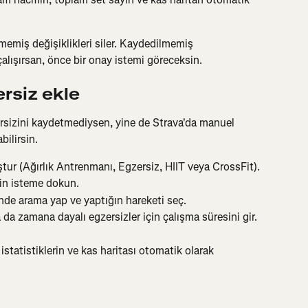
miş değişiklikleri siler. Kaydedilmemiş 
çalışırsan, önce bir onay istemi göreceksin.
rsiz ekle
rsizini kaydetmediysen, yine de Strava'da manuel 
bilirsin.
ştur (Ağırlık Antrenmanı, Egzersiz, HIIT veya CrossFit).
çin isteme dokun.
nde arama yap ve yaptığın hareketi seç.
 ya da zamana dayalı egzersizler için çalışma süresini gir.
statistiklerin ve kas haritası otomatik olarak 