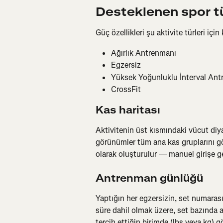
Desteklenen spor tür
Güç özellikleri şu aktivite türleri için k
Ağırlık Antrenmanı
Egzersiz
Yüksek Yoğunluklu İnterval Ant
CrossFit
Kas haritası
Aktivitenin üst kısmındaki vücut diya
görünümler tüm ana kas gruplarını gös
olarak oluşturulur — manuel girişe g
Antrenman günlüğü
Yaptığın her egzersizin, set numarası,
süre dahil olmak üzere, set bazında ayrı
tercih ettiğin birimde (lbs veya kg) 