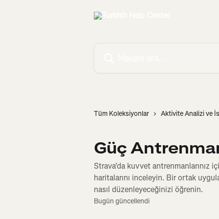
Ana içeriğe geç
Makale ara...
Tüm Koleksiyonlar
Aktivite Analizi ve İs
Güç Antrenma
Strava'da kuvvet antrenmanlarınız için 
haritalarını inceleyin. Bir ortak uy
nasıl düzenleyeceğinizi öğrenin.
Bugün güncellendi