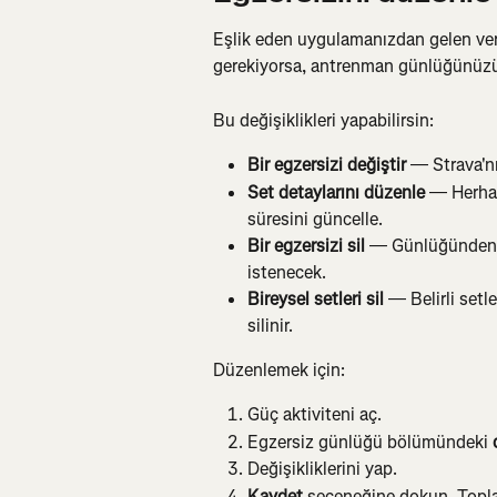
Eşlik eden uygulamanızdan gelen ver
gerekiyorsa, antrenman günlüğünüzü 
Bu değişiklikleri yapabilirsin:
Bir egzersizi değiştir
 — Strava'nı
Set detaylarını düzenle
 — Herhan
süresini güncelle.
Bir egzersizi sil
 — Günlüğünden b
istenecek.
Bireysel setleri sil
 — Belirli setl
silinir.
Düzenlemek için:
Güç aktiviteni aç.
Egzersiz günlüğü bölümündeki 
Değişikliklerini yap.
Kaydet
 seçeneğine dokun. Topla