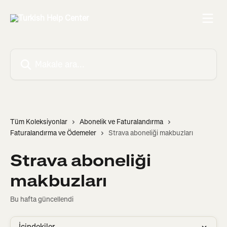
Ana içeriğe geç
Makale ara...
Tüm Koleksiyonlar
Abonelik ve Faturalandırma
Faturalandırma ve Ödemeler
Strava aboneliği makbuzları
Strava aboneliği
makbuzları
Bu hafta güncellendi
İçindekiler