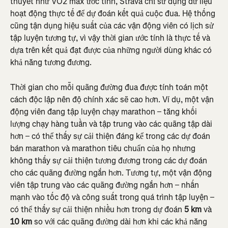
thuyết như VO2 max ước tính, Strava chỉ sử dụng dữ liệu 
hoạt động thực tế để dự đoán kết quả cuộc đua. Hệ thống 
cũng tận dụng hiệu suất của các vận động viên có lịch sử 
tập luyện tương tự, vì vậy thời gian ước tính là thực tế và 
dựa trên kết quả đạt được của những người dùng khác có 
khả năng tương đương.
Thời gian cho mỗi quãng đường đua được tính toán một 
cách độc lập nên độ chính xác sẽ cao hơn. Ví dụ, một vận 
động viên đang tập luyện chạy marathon – tăng khối 
lượng chạy hàng tuần và tập trung vào các quãng tập dài 
hơn – có thể thấy sự cải thiện đáng kể trong các dự đoán 
bán marathon và marathon tiêu chuẩn của họ nhưng 
không thấy sự cải thiện tương đương trong các dự đoán 
cho các quãng đường ngắn hơn. Tương tự, một vận động 
viên tập trung vào các quãng đường ngắn hơn – nhấn 
mạnh vào tốc độ và công suất trong quá trình tập luyện – 
có thể thấy sự cải thiện nhiều hơn trong dự đoán 
5 km
 và 
10 km
 so với các quãng đường dài hơn khi các khả năng 