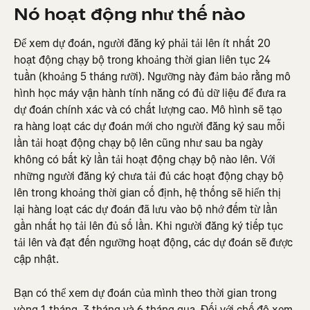
Nó hoạt động như thế nào
Để xem dự đoán, người đăng ký phải tải lên ít nhất 20 
hoạt động chạy bộ trong khoảng thời gian liên tục 24 
tuần (khoảng 5 tháng rưỡi). Ngưỡng này đảm bảo rằng mô 
hình học máy vận hành tính năng có đủ dữ liệu để đưa ra 
dự đoán chính xác và có chất lượng cao. Mô hình sẽ tạo 
ra hàng loạt các dự đoán mới cho người đăng ký sau mỗi 
lần tải hoạt động chạy bộ lên cũng như sau ba ngày 
không có bất kỳ lần tải hoạt động chạy bộ nào lên. Với 
những người đăng ký chưa tải đủ các hoạt động chạy bộ 
lên trong khoảng thời gian cố định, hệ thống sẽ hiển thị 
lại hàng loạt các dự đoán đã lưu vào bộ nhớ đếm từ lần 
gần nhất họ tải lên đủ số lần. Khi người đăng ký tiếp tục 
tải lên và đạt đến ngưỡng hoạt động, các dự đoán sẽ được 
cập nhật.
Bạn có thể xem dự đoán của mình theo thời gian trong 
vòng 1 tháng, 3 tháng và 6 tháng qua. Đối với chế độ xem 