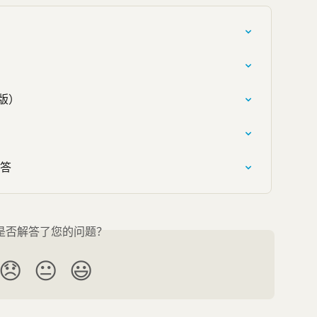
d 版）
问答
是否解答了您的问题？
😞
😐
😃