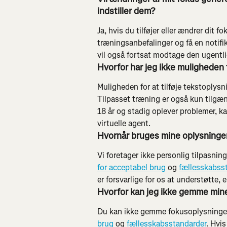
indstiller dem?
Ja, hvis du tilføjer eller ændrer dit 
træningsanbefalinger og få en notifika
vil også fortsat modtage den ugentl
Hvorfor har jeg ikke muligheden f
Muligheden for at tilføje tekstoplysni
Tilpasset træning er også kun tilgæng
18 år og stadig oplever problemer, kan
virtuelle agent.
Hvornår bruges mine oplysninger 
Vi foretager ikke personlig tilpasnin
for acceptabel brug
 og 
fællesskabss
er forsvarlige for os at understøtte, er
Hvorfor kan jeg ikke gemme min
Du kan ikke gemme fokusoplysninger,
brug
 og 
fællesskabsstandarder
. Hvi