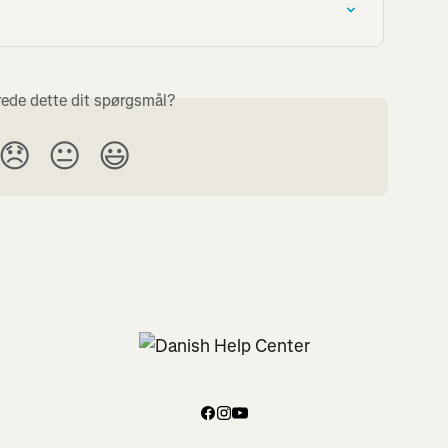
ede dette dit spørgsmål?
😞
😐
😃