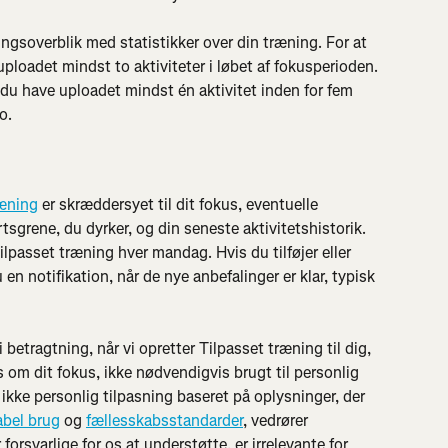
ringsoverblik med statistikker over din træning. For at 
ploadet mindst to aktiviteter i løbet af fokusperioden. 
 du have uploadet mindst én aktivitet inden for fem 
o.
ræning
 er skræddersyet til dit fokus, eventuelle 
tsgrene, du dyrker, og din seneste aktivitetshistorik. 
lpasset træning hver mandag. Hvis du tilføjer eller 
en notifikation, når de nye anbefalinger er klar, typisk 
i betragtning, når vi opretter Tilpasset træning til dig, 
 om dit fokus, ikke nødvendigvis brugt til personlig 
 ikke personlig tilpasning baseret på oplysninger, der 
abel brug
 og 
fællesskabsstandarder
, vedrører 
 forsvarlige for os at understøtte, er irrelevante for 