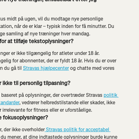
fokus midt på ugen, vil du modtage nye personlige 
tion, når de er klar – typisk inden for få minutter. Du 
ige samling af nye træninger hver mandag.
or at tilføje tekstoplysninger?
nger er ikke tilgængelig for atleter under 18 år. 
elig for abonnenter, der er fyldt 18 år. Hvis du er over 
 du gå til 
Stravas hjælpecenter
 og chatte med vores 
ikke til personlig tilpasning?
g baseret på oplysninger, der overtræder Stravas 
politik 
tandarder
, vedrører helbredstilstande eller skader, ikke 
 irrelevante for fitness eller er uforståelige.
e fokusoplysninger?
 der ikke overholder
 Stravas politik for acceptabel 
s du mener, at dine indtastede oplysninger burde kunne 