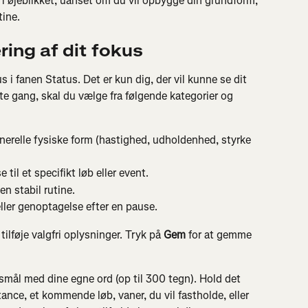
i øjeblikket, uanset om du vil opbygge din grundform, 
tine.
ering af dit fokus
us i fanen Status. Det er kun dig, der vil kunne se dit 
ste gang, skal du vælge fra følgende kategorier og 
enerelle fysiske form (hastighed, udholdenhed, styrke 
 til et specifikt løb eller event.
en stabil rutine.
eller genoptagelse efter en pause.
tilføje valgfri oplysninger. Tryk på 
Gem
 for at gemme 
ssmål med dine egne ord (op til 300 tegn). Hold det 
stance, et kommende løb, vaner, du vil fastholde, eller 