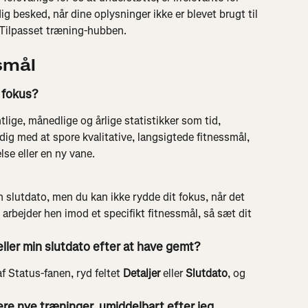
 dig besked, når dine oplysninger ikke er blevet brugt til 
 Tilpasset træning-hubben.
smål
 fokus?
tlige, månedlige og årlige statistikker som tid, 
dig med at spore kvalitative, langsigtede fitnessmål, 
else eller en ny vane.
 slutdato, men du kan ikke rydde dit fokus, når det 
ke arbejder hen imod et specifikt fitnessmål, så sæt dit 
eller min slutdato efter at have gemt?
f Status-fanen, ryd feltet 
Detaljer
 eller 
Slutdato
, og 
ere nye træninger, umiddelbart efter jeg 