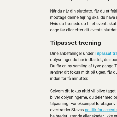
Når du når din slutdato, får du et fej
modtage denne fejring skal du have u
Hvis du trænede op til et event, skal
dage før eller efter dit events slutdat
Tilpasset træning
Dine anbefalinger under 
Tilpasset t
oplysninger du har indtastet, de spor
Du får en ny samling af tyve gange Ti
ændrer dit fokus midt på ugen, får du 
inden for få minutter.
Selvom dit fokus altid vil blive taget 
bliver oplysningerne, du deler med os
tilpasning. For eksempel foretager vi
overtræder Stavas 
politik for accept
helbredstilstande eller skader, ikke er