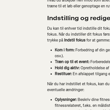
hvad du arbejder hen imod som atlet 
træne til et løb eller genoptage en ru
Indstilling og redig
Du kan til enhver tid indstille dit fok
fokus. Når du indstiller dit fokus før
trykke på 
Indstil fokus
 for at gemme:
Kom i form:
 Forbedring af din g
osv.).
Træn op til et event: 
Forberedelse
Hold dig aktiv:
 Opretholdelse af 
Restituer: 
En afslappet tilgang 
Når du har indstillet et fokus, kan du 
eventuelle ændringer:
Oplysninger:
 Beskriv dine fitne
fitnessrelateret, f.eks. en måldi