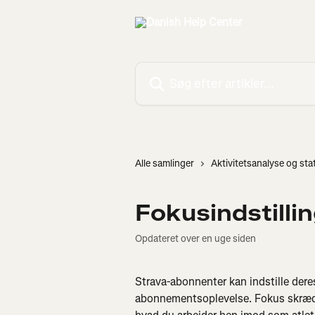
Spring videre til hovedindholdet
Søg efter artikler...
Alle samlinger
Aktivitetsanalyse og stat
Fokusindstilli
Opdateret over en uge siden
Strava-abonnenter kan indstille deres
abonnementsoplevelse. Fokus skrædder