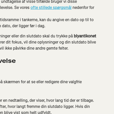
undtagelse af visse tilfælde bruger vi disse 
plevelse. Se vores 
ofte stillede spørgsmål
 nedenfor for 
 tidsramme i tankerne, kan du angive en dato op til to 
 dato, der ligger før i dag.
ninger eller din slutdato skal du trykke på 
blyantikonet
r dit fokus, vil dine oplysninger og din slutdato blive 
il ikke påvirke dine andre gemte felter.
velse
å skærmen for at se eller redigere dine valgfrie 
 en nedtælling, der viser, hvor lang tid der er tilbage. 
ter, hvor langt fremme din slutdato ligger. Hvis din 
en blive vist som helt udfyldt.