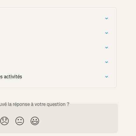
s activités
uvé la réponse à votre question ?
😞
😐
😃