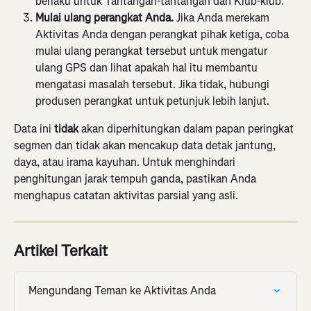
berlaku untuk Tantangan-tantangan dan Klub-klub.
Mulai ulang perangkat Anda. 
Jika Anda merekam 
Aktivitas Anda dengan perangkat pihak ketiga, coba 
mulai ulang perangkat tersebut untuk mengatur 
ulang GPS dan lihat apakah hal itu membantu 
mengatasi masalah tersebut. Jika tidak, hubungi 
produsen perangkat untuk petunjuk lebih lanjut.
Data ini 
tidak
 akan diperhitungkan dalam papan peringkat 
segmen dan tidak akan mencakup data detak jantung, 
daya, atau irama kayuhan. Untuk menghindari 
penghitungan jarak tempuh ganda, pastikan Anda 
menghapus catatan aktivitas parsial yang asli.
Artikel Terkait
Mengundang Teman ke Aktivitas Anda