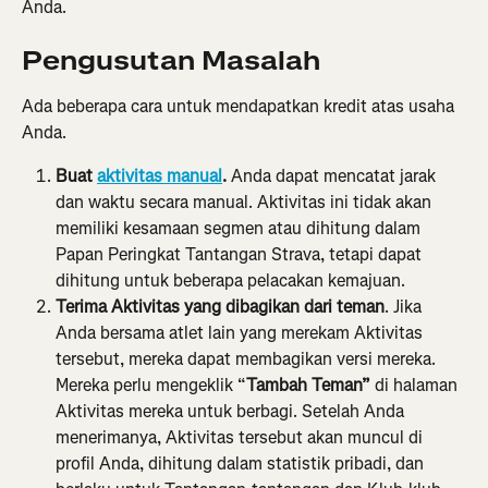
Anda.
Pengusutan Masalah
Ada beberapa cara untuk mendapatkan kredit atas usaha 
Anda.
Buat 
aktivitas manual
.
 Anda dapat mencatat jarak 
dan waktu secara manual. Aktivitas ini tidak akan 
memiliki kesamaan segmen atau dihitung dalam 
Papan Peringkat Tantangan Strava, tetapi dapat 
dihitung untuk beberapa pelacakan kemajuan.
Terima Aktivitas yang dibagikan dari teman
. Jika 
Anda bersama atlet lain yang merekam Aktivitas 
tersebut, mereka dapat membagikan versi mereka. 
Mereka perlu mengeklik “
Tambah Teman”
 di halaman 
Aktivitas mereka untuk berbagi. Setelah Anda 
menerimanya, Aktivitas tersebut akan muncul di 
profil Anda, dihitung dalam statistik pribadi, dan 