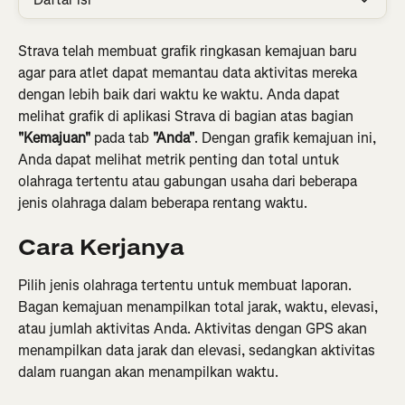
Strava telah membuat grafik ringkasan kemajuan baru 
agar para atlet dapat memantau data aktivitas mereka 
dengan lebih baik dari waktu ke waktu. Anda dapat 
melihat grafik di aplikasi Strava di bagian atas bagian 
"Kemajuan"
 pada tab 
"Anda"
. Dengan grafik kemajuan ini, 
Anda dapat melihat metrik penting dan total untuk 
olahraga tertentu atau gabungan usaha dari beberapa 
jenis olahraga dalam beberapa rentang waktu.
Cara Kerjanya
Pilih jenis olahraga tertentu untuk membuat laporan. 
Bagan kemajuan menampilkan total jarak, waktu, elevasi, 
atau jumlah aktivitas Anda. Aktivitas dengan GPS akan 
menampilkan data jarak dan elevasi, sedangkan aktivitas 
dalam ruangan akan menampilkan waktu.