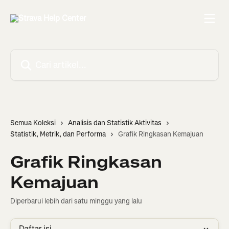
Lewati ke konten utama
Cari artikel...
Semua Koleksi
Analisis dan Statistik Aktivitas
Statistik, Metrik, dan Performa
Grafik Ringkasan Kemajuan
Grafik Ringkasan
Kemajuan
Diperbarui lebih dari satu minggu yang lalu
Daftar isi