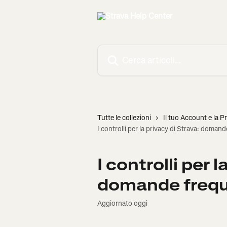
Vai al contenuto principale
Cerca articoli…
Tutte le collezioni
Il tuo Account e la P
I controlli per la privacy di Strava: domand
I controlli per 
domande frequ
Aggiornato oggi