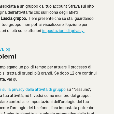
 associata a un gruppo dal tuo account Strava sul sito 
na dell'attività fai clic sull'icona degli atleti 
 
Lascia gruppo
. Tieni presente che se stai guardando 
nel tuo gruppo, non potrai visualizzare l'opzione per 
ri di più sulle ulteriori 
impostazioni di privacy 
blemi
 impiegano un po' di tempo per attuare il processo di 
i tratta di gruppi più grandi. Se dopo 12 ore continui 
ta, vai qui:
 sulla privacy delle attività di gruppo
 su "Nessuno", 
la tua attività, né ti vedrà come membro del gruppo.
llulare controlla le impostazioni dell'orologio del tuo 
nte l'orologio del telefono, l'ora impostata potrebbe 
 1 minuto rispetto all'orologio automatico delle torri 