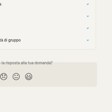
a
ità di gruppo
o la risposta alla tua domanda?
😞
😐
😃