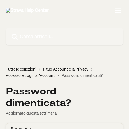
Vai al contenuto principale
Cerca articoli…
Tutte le collezioni
Il tuo Account e la Privacy
Accesso e Login all'Account
Password dimenticata?
Password
dimenticata?
Aggiornato questa settimana
Sommario