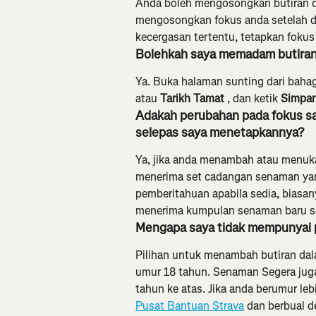
Anda boleh mengosongkan butiran dan
mengosongkan fokus anda setelah di
kecergasan tertentu, tetapkan fokus
Bolehkah saya memadam butiran 
Ya. Buka halaman sunting dari baha
atau 
Tarikh Tamat
 , dan ketik 
Simpan
Adakah perubahan pada fokus sa
selepas saya menetapkannya?
Ya, jika anda menambah atau menuk
menerima set cadangan senaman yan
pemberitahuan apabila sedia, biasan
menerima kumpulan senaman baru set
Mengapa saya tidak mempunyai p
Pilihan untuk menambah butiran dala
umur 18 tahun. Senaman Segera juga
tahun ke atas. Jika anda berumur le
Pusat Bantuan Strava
 dan berbual 