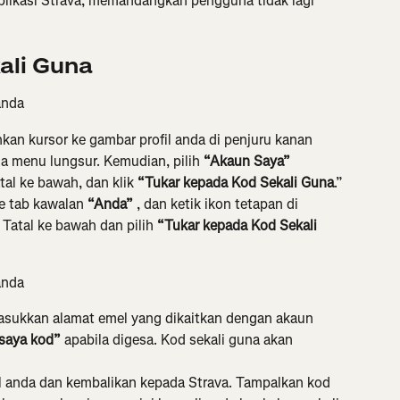
likasi Strava, memandangkan pengguna tidak lagi 
ali Guna
anda
kan kursor ke gambar profil anda di penjuru kanan 
a menu lungsur. Kemudian, pilih 
“Akaun Saya”
tal ke bawah, dan klik 
“Tukar kepada Kod Sekali Guna
.”
ke tab kawalan 
“Anda” 
, dan ketik ikon tetapan di 
 Tatal ke bawah dan pilih 
“Tukar kepada Kod Sekali 
anda
asukkan alamat emel yang dikaitkan dengan akaun 
saya kod”
 apabila digesa. Kod sekali guna akan 
el anda dan kembalikan kepada Strava. Tampalkan kod 