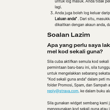
untuk log masuk. Anda tidak perl
lagi.
Anda juga boleh log keluar darip
Laluan anda" 
. Dari situ, masuk
dikaitkan dengan akaun anda, d
Soalan Lazim
Apa yang perlu saya la
mel kod sekali guna?
Sila cuba aktifkan semula kod sekali
permintaan baru-baru ini, sila tun
untuk mengelakkan sebarang sekatan
"Kod sekali guna anda" dalam peti m
folder Promosi, Spam, dan Sampah an
reply@strava.com
,
 ke dalam buku al
Sila gunakan widget sembang kami 
menggunakan kod sekali guna atau i