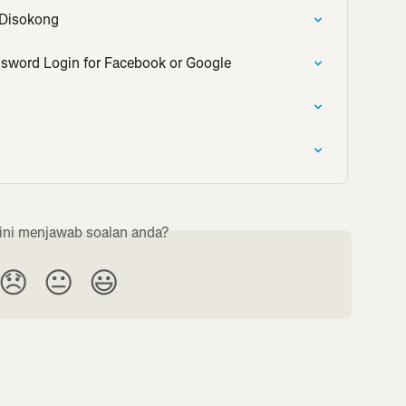
 Disokong
ssword Login for Facebook or Google
ini menjawab soalan anda?
😞
😐
😃