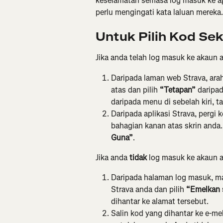
keselamatan semasa log masuk ke ap
perlu mengingati kata laluan mereka.
Untuk Pilih Kod Sek
Jika anda telah log masuk ke akaun 
Daripada laman web Strava, arah
atas dan pilih 
“Tetapan” 
daripad
daripada menu di sebelah kiri, ta
Daripada aplikasi Strava, pergi 
bahagian kanan atas skrin anda.
Guna”
.
Jika anda 
tidak 
log masuk ke akaun 
Daripada halaman log masuk, m
Strava anda dan pilih 
“Emelkan 
dihantar ke alamat tersebut.
Salin kod yang dihantar ke e-m