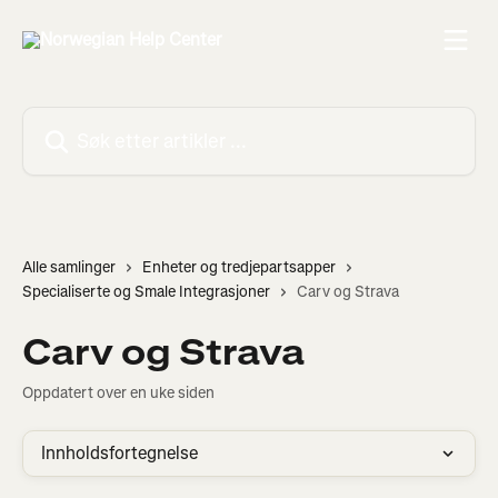
Gå til hovedinnhold
Søk etter artikler ...
Alle samlinger
Enheter og tredjepartsapper
Specialiserte og Smale Integrasjoner
Carv og Strava
Carv og Strava
Oppdatert over en uke siden
Innholdsfortegnelse