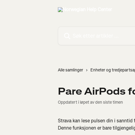
Gå til hovedinnhold
Søk etter artikler ...
Alle samlinger
Enheter og tredjeparts
Pare AirPods f
Oppdatert i løpet av den siste timen
Strava kan lese pulsen din i sanntid
Denne funksjonen er bare tilgjengeli