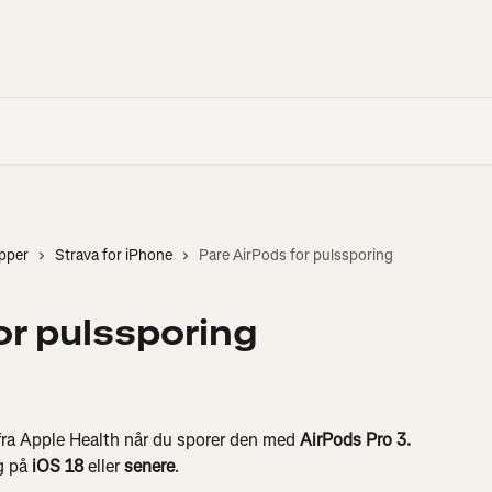
apper
Strava for iPhone
Pare AirPods for pulssporing
or pulssporing
 fra Apple Health når du sporer den med 
AirPods Pro 3.
g på 
iOS 18
 eller 
senere
.