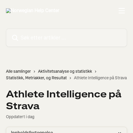
Gå til hovedinnhold
Søk etter artikler ...
Alle samlinger
Aktivitetsanalyse og statistikk
Statistikk, Metriakker, og Resultat
Athlete Intelligence på Strava
Athlete Intelligence på
Strava
Oppdatert i dag
Innholdsfortegnelse