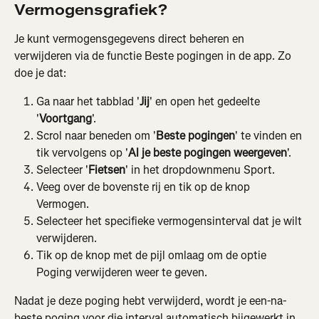
Vermogensgrafiek?
Je kunt vermogensgegevens direct beheren en 
verwijderen via de functie Beste pogingen in de app. Zo 
doe je dat:
Ga naar het tabblad '
Jij
' en open het gedeelte 
'
Voortgang
'.
Scrol naar beneden om '
Beste pogingen
' te vinden en 
tik vervolgens op '
Al je beste pogingen weergeven
'.
Selecteer '
Fietsen
' in het dropdownmenu Sport.
Veeg over de bovenste rij en tik op de knop 
Vermogen.
Selecteer het specifieke vermogensinterval dat je wilt 
verwijderen.
Tik op de knop met de pijl omlaag om de optie 
Poging verwijderen weer te geven.
Nadat je deze poging hebt verwijderd, wordt je een-na-
beste poging voor die interval automatisch bijgewerkt in 