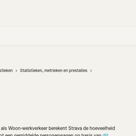
istieken
Statistieken, metrieken en prestaties
t als Woon-werkverkeer berekent Strava de hoeveelheid 
g tot een gemiddelde personenwagen op basis van 
dit 