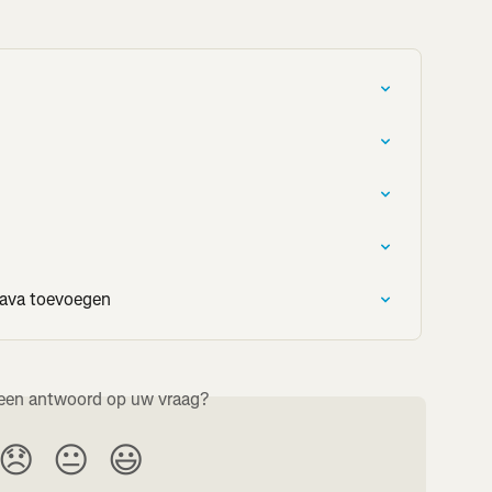
trava toevoegen
een antwoord op uw vraag?
😞
😐
😃