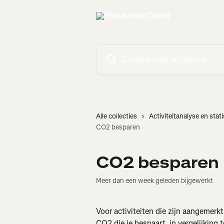
Naar de hoofdinhoud
Zoeken naar artikelen ...
Alle collecties
Activiteitanalyse en stat
CO2 besparen
CO2 besparen
Meer dan een week geleden bijgewerkt
Voor activiteiten die zijn aangemerk
CO2 die je bespaart, in vergelijkin