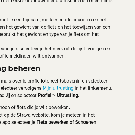
op het eerste dropdownmenu om schoenen of een fiets 
moet je een bijnaam, merk en model invoeren en het 
van het gewicht van de fiets en het toewijzen van een 
gebruikt het gewicht en type van je fiets om het 
voegen, selecteer je het merk uit de lijst, voer je een 
 of je meldingen wilt ontvangen.
ng beheren
uis over je profielfoto rechtsbovenin en selecteer 
electeer vervolgens 
Mijn uitrusting
 in het linkermenu. 
ad 
Jij
 en selecteer 
Profiel
 > 
Uitrusting
.
hoen of fiets die je wilt bewerken.
t op de Strava-website, kom je meteen in het 
 app selecteer je 
Fiets bewerken
 of 
Schoenen 