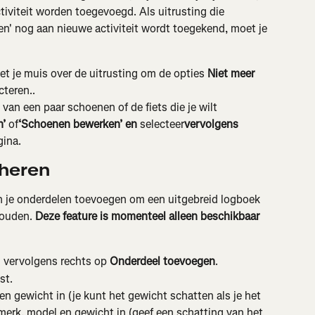
iviteit worden toegevoegd. Als uitrusting die 
en' nog aan nieuwe activiteit wordt toegekend, moet je 
 je muis over de uitrusting om de opties 
Niet meer 
cteren..
van een paar schoenen of de fiets die je wilt 
n’
 of
‘Schoenen bewerken’ en 
selecteer
vervolgens 
gina.
heren
un je onderdelen toevoegen om een uitgebreid logboek 
uden. ​​
Deze feature is momenteel alleen beschikbaar 
n vervolgens rechts op 
Onderdeel toevoegen
.
st.
n gewicht in (je kunt het gewicht schatten als je het 
merk, model en gewicht in (geef een schatting van het 