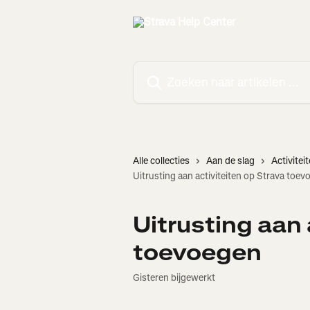
Naar de hoofdinhoud
Zoeken naar artikelen ...
Alle collecties
Aan de slag
Activite
Uitrusting aan activiteiten op Strava toe
Uitrusting aan 
toevoegen
Gisteren bijgewerkt