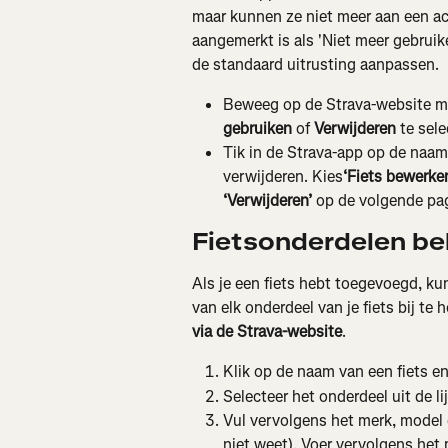
maar kunnen ze niet meer aan een act
aangemerkt is als 'Niet meer gebruik
de standaard uitrusting aanpassen.
Beweeg op de Strava-website met
gebruiken
 of 
Verwijderen
 te sele
Tik in de Strava-app op de naam 
verwijderen. Kies
‘Fiets bewerke
‘Verwijderen’
 op de volgende pa
Fietsonderdelen be
Als je een fiets hebt toegevoegd, k
van elk onderdeel van je fiets bij te ho
via de Strava-website
.
Klik op de naam van een fiets e
Selecteer het onderdeel uit de lij
Vul vervolgens het merk, model e
niet weet). Voer vervolgens het 