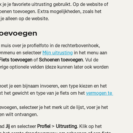
je je favoriete uitrusting gebruikt. Op de website of 
hoenen toevoegen. Extra mogelijkheden, zoals het 
je alleen op de website.
toevoegen
uis over je profielfoto in de rechterbovenhoek, 
wnmenu en selecteer 
Mijn uitrusting
 in het menu aan 
Fiets toevoegen
 of 
Schoenen toevoegen
. Vul de 
erige optionele velden (deze kunnen later ook worden 
moet je een bijnaam invoeren, een type kiezen en het 
t het gewicht en type van je fiets om het 
vermogen te 
voegen, selecteer je het merk uit de lijst, voer je het 
gen wilt ontvangen.
ad 
Jij
 en selecteer 
Profiel
 > 
Uitrusting
. Klik op het 